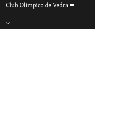
Administrador
Club Olímpico de Vedra
© CLUB OLÍMPICO DE VEDRA. San Fins de Sales s/n,