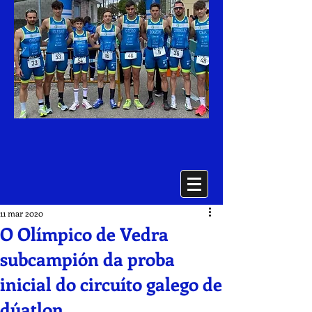
11 mar 2020
O Olímpico de Vedra
subcampión da proba
inicial do circuíto galego de
dúatlon