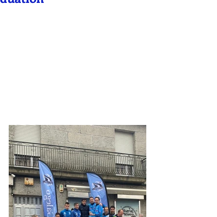
César Otero campión sub23 e 
Víctor Bouzón subcampión 
junior, fan cuarto e quinto da 
xeral respectivamente e logran 
o pase para o campionato 
galego xunto con Miguel 
Daporta e Juan Cepeda