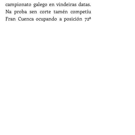
campionato galego en vindeiras datas. 
Na proba sen corte tamén competíu 
Fran Cuenca ocupando a posición 72ª 
da xeral conxunta das dúas probas.
Lamentar a ausencia por un asunto de 
índole persoal de Yago Carballo e a 
lesión de última hora de Oscar Valle, 
que non lles permitíu participar na 
proba. Dende aquí mandamoslle moito 
ánimo e esperámolos xa pronto dando 
guerra.
Entradas recientes
Ver todo