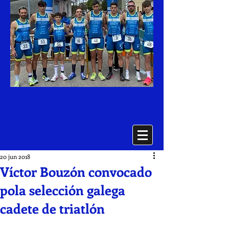
20 jun 2018
Víctor Bouzón convocado
pola selección galega
cadete de triatlón