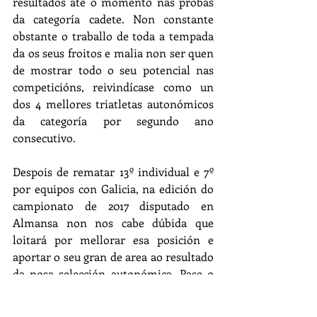
resultados ate o momento nas probas 
da categoría cadete. Non constante 
obstante o traballo de toda a tempada 
da os seus froitos e malia non ser quen 
de mostrar todo o seu potencial nas 
competicións, reivindícase como un 
dos 4 mellores triatletas autonómicos 
da categoría por segundo ano 
consecutivo.
Despois de rematar 13º individual e 7º 
por equipos con Galicia, na edición do 
campionato de 2017 disputado en 
Almansa non nos cabe dúbida que 
loitará por mellorar esa posición e 
aportar o seu gran de area ao resultado 
da nosa selección autonómica. Pase o 
que pase, o importante e estar e 
disfrutar desa experiencia para seguir 