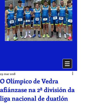
29 mar 2018
O Olímpico de Vedra
afiánzase na 2ª división da
liga nacional de duatlón