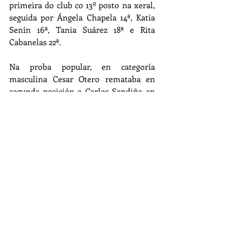
primeira do club co 13º posto na xeral, 
seguida por Ángela Chapela 14ª, Katia 
Senín 16ª, Tania Suárez 18ª e Rita 
Cabanelas 22ª.
Na proba popular, en categoría 
masculina Cesar Otero remataba en 
segunda posición e Carlos Sendiña en 
terceira e xunto con Marcos Dobalo 
que acababa cuarto copaban o podio 
cadete. Víctor Bouzón, con problemas 
físicos, remataba na posición sétima 
como quinto cadete. Na proba 
feminina Alba Muñiz era sexta (4ª 
infantil), Noelia Seijas novena (6ª 
infantil) e Alba Lorenzo 11ª (3ª cadete).