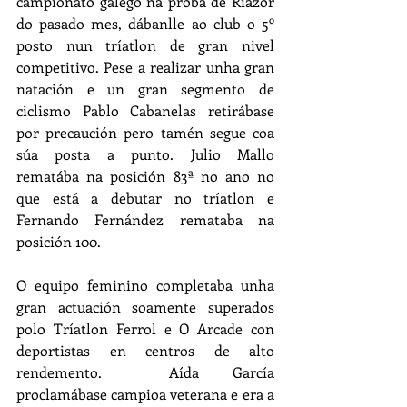
campionato galego na proba de Riazor 
do pasado mes, dábanlle ao club o 5º 
posto nun tríatlon de gran nivel 
competitivo. Pese a realizar unha gran 
natación e un gran segmento de 
ciclismo Pablo Cabanelas retirábase 
por precaución pero tamén segue coa 
súa posta a punto. Julio Mallo 
rematába na posición 83ª no ano no 
que está a debutar no tríatlon e 
Fernando Fernández remataba na 
posición 100. 
O equipo feminino completaba unha 
gran actuación soamente superados 
polo Tríatlon Ferrol e O Arcade con 
deportistas en centros de alto 
rendemento.  Aída García 
proclamábase campioa veterana e era a 