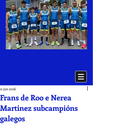
11 jun 2016
Frans de Roo e Nerea
Martínez subcampións
galegos