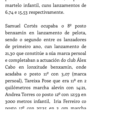
martelo infantil, cuns lanzamentos de 
6,74 e 15,53 respectivamente.
Samuel Cortés ocupaba o 8º posto 
benxamín en lanzamento de pelota, 
sendo o segundo entre os lanzadores 
de primeiro ano, cun lanzamento de 
21,30 que constitúe a súa marca persoal 
e completaban a actuación do club Álex 
Cabo en lonxitude benxamín, onde 
acadaba o posto 11º con 3,07 (marca 
persoal), Tareixa Pose que era 11ª en 2 
quilómetros marcha alevín con 14:21, 
Andrea Torres co posto 12º con 12:59 en 
3000 metros infantil,  Iria Ferreiro co 
posto 12º con 20:35 en 3 qm marcha 
infantil (marca persoal), Diego Liñares 
14º  en disco infantil con 16.73 (marca 