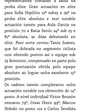
representantes tomaban a saída na 
proba elite. Gran actuación en elite 
para Sofía Hipólito 12ª sub23 e 29ª na 
proba elite absoluta e moi notable 
actuación tamén para Aida García na 
posición 70 e Katia Senín 24ª sub 23 e 
81ª absoluta, as dúas debutando en 
elite. Peor sorte correu Tania Suárez, 
que foi dobrada no segmento ciclista 
non obtendo puntos así o equipo sub 
23 feminino, compensado en parte pola 
gran puntuación obtida polo equipo 
absoluto ao lograr unha excelente 13ª 
posición.
Os cadetes tamén completaron unha 
actuación notable coa obtención do 14º 
posto. A nivel individual Víctor Bouzón 
rematou 79º, Cesar Otero 99º, Marcos 
Dobalo no posto 110 e Carlos Sendiña 