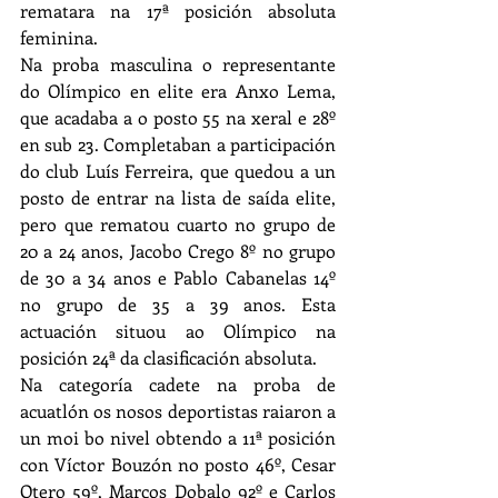
rematara na 17ª posición absoluta 
feminina.
Na proba masculina o representante 
do Olímpico en elite era Anxo Lema, 
que acadaba a o posto 55 na xeral e 28º 
en sub 23. Completaban a participación 
do club Luís Ferreira, que quedou a un 
posto de entrar na lista de saída elite, 
pero que rematou cuarto no grupo de 
20 a 24 anos, Jacobo Crego 8º no grupo 
de 30 a 34 anos e Pablo Cabanelas 14º 
no grupo de 35 a 39 anos. Esta 
actuación situou ao Olímpico na 
posición 24ª da clasificación absoluta.
Na categoría cadete na proba de 
acuatlón os nosos deportistas raiaron a 
un moi bo nivel obtendo a 11ª posición 
con Víctor Bouzón no posto 46º, Cesar 
Otero 59º, Marcos Dobalo 92º e Carlos 