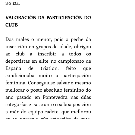
no 124.
VALORACIÓN DA PARTICIPACIÓN DO 
CLUB
Dos males o menor, pois o peche da 
inscrición en grupos de idade, obrigou 
ao club a inscribir a todos os 
deportistas en elite no campionato de 
España de tríatlon, feito que 
condicionaba moito a participación 
feminina. Conseguiuse salvar e mesmo 
mellorar o posto absoluto feminino do 
ano pasado en Pontevedra nas dúas 
categorías e iso, xunto coa boa posición 
tamén do equipo cadete, que mellorou 
en 10 postos a súa actuación de 2015, 
mitigou a perda dos puntos do equipo 
sub23, que en Pontevedra obtivera o 