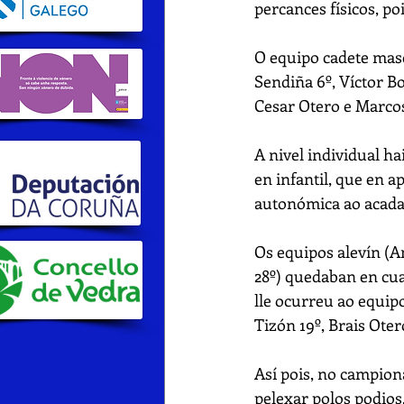
percances físicos, po
O equipo cadete masc
Sendiña 6º, Víctor B
Cesar Otero e Marcos
A nivel individual ha
en infantil, que en a
autonómica ao acadar
Os equipos alevín (A
28º) quedaban en cua
lle ocurreu ao equi
Tizón 19º, Brais Oter
Así pois, no campiona
pelexar polos podios