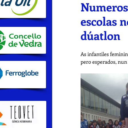
Numerosa
escolas 
dúatlon
As infantiles femini
pero esperados, nun 