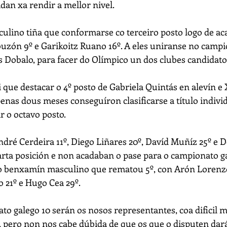
idan xa rendir a mellor nivel.
ulino tiña que conformarse co terceiro posto logo de ac
ouzón 9º e Garikoitz Ruano 16º. A eles uniranse no campi
 Dobalo, para facer do Olímpico un dos clubes candidato
i que destacar o 4º posto de Gabriela Quintás en alevín e 
penas dous meses conseguíron clasificarse a título individ
 o octavo posto.
ndré Cerdeira 11º, Diego Liñares 20º, Davíd Muñíz 25º e 
rta posición e non acadaban o pase para o campionato g
po benxamín masculino que rematou 5º, con Arón Lorenzo
o 21º e Hugo Cea 29º.
to galego 10 serán os nosos representantes, coa dificil m
, pero non nos cabe dúbida de que os que o disputen dar