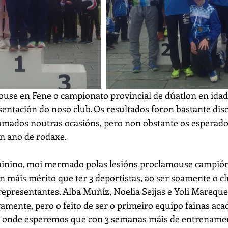
use en Fene o campionato provincial de dúatlon en idade
entación do noso club. Os resultados foron bastante disc
mados noutras ocasións, pero non obstante os esperados
n ano de rodaxe.
minino, moi mermado polas lesións proclamouse campión 
n máis mérito que ter 3 deportistas, ao ser soamente o cl
epresentantes. Alba Muñíz, Noelia Seijas e Yoli Marequ
tivamente, pero o feito de ser o primeiro equipo fainas aca
, onde esperemos que con 3 semanas máis de entrenamen