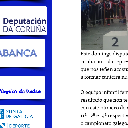
Este domingo disputo
cunha nutrida repres
que nos teñen acostu
a formar canteira nu
O equipo infantil fe
resultado que non te
con este número de r
11ª, 12ª e 14ª respec
o campionato galego