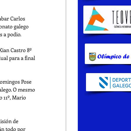
abar Carlos 
onato galego 
s a podio.
Xian Castro 8º 
ual para a final 
Domingos Pose 
alego. O mesmo 
 11º, Mario 
isión de 
án todo por 