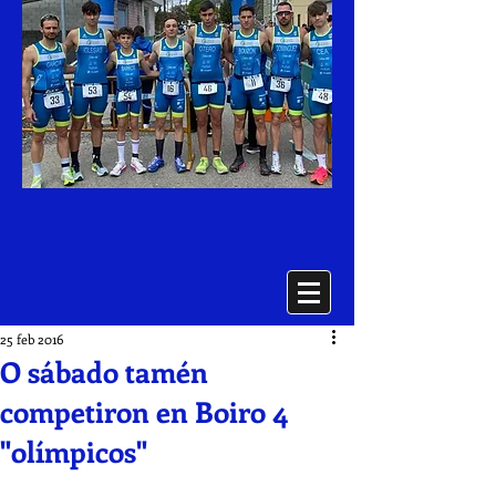
25 feb 2016
O sábado tamén
competiron en Boiro 4
"olímpicos"