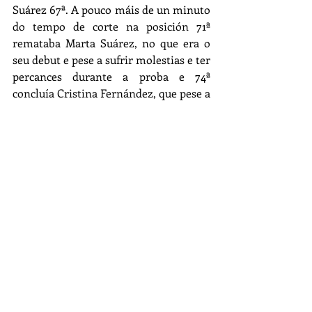
Suárez 67ª. A pouco máis de un minuto 
do tempo de corte na posición 71ª 
remataba Marta Suárez, no que era o 
seu debut e pese a sufrir molestias e ter 
percances durante a proba e 74ª 
concluía Cristina Fernández, que pese a 
non ter moitos adestramentos nas 
pernas intentou botar unha man ao 
club. O obxectivo cumpríase tamén ao 
acadar idéntico posto que o equipo 
masculino, e superar todos os 
contratempos xurdidos. 