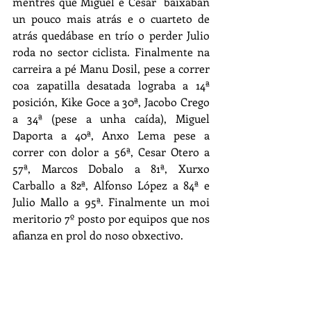
mentres que Miguel e Cesar  baixaban 
un pouco mais atrás e o cuarteto de 
atrás quedábase en trío o perder Julio 
roda no sector ciclista. Finalmente na 
carreira a pé Manu Dosil, pese a correr 
coa zapatilla desatada lograba a 14ª 
posición, Kike Goce a 30ª, Jacobo Crego 
a 34ª (pese a unha caída), Miguel 
Daporta a 40ª, Anxo Lema pese a 
correr con dolor a 56ª, Cesar Otero a 
57ª, Marcos Dobalo a 81ª, Xurxo 
Carballo a 82ª, Alfonso López a 84ª e 
Julio Mallo a 95ª. Finalmente un moi 
meritorio 7º posto por equipos que nos 
afianza en prol do noso obxectivo. 