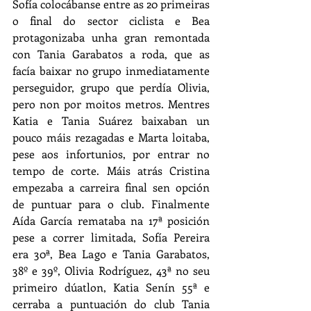
Sofía colocábanse entre as 20 primeiras 
o final do sector ciclista e Bea 
protagonizaba unha gran remontada 
con Tania Garabatos a roda, que as 
facía baixar no grupo inmediatamente 
perseguidor, grupo que perdía Olivia, 
pero non por moitos metros. Mentres 
Katia e Tania Suárez baixaban un 
pouco máis rezagadas e Marta loitaba, 
pese aos infortunios, por entrar no 
tempo de corte. Máis atrás Cristina 
empezaba a carreira final sen opción 
de puntuar para o club. Finalmente 
Aída García remataba na 17ª posición 
pese a correr limitada, Sofía Pereira  
era 30ª, Bea Lago e Tania Garabatos, 
38º e 39º, Olivia Rodríguez, 43ª no seu 
primeiro dúatlon, Katia Senín 55ª e 
cerraba a puntuación do club Tania 