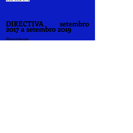
DIRECTIVA setembro
2017 a setembro 2019
Presidente
Fernando Jesús García Cernadas
Vicepresidente
Juan Carlos Bouzón Picón
Secretaria
Mª Montserrat de la
Fuente Fernandez
Tesoreira
José Antonio Seijas Landera
Vocais:
Miguel Sanchez Beiroa
Alejo Alvite del Río